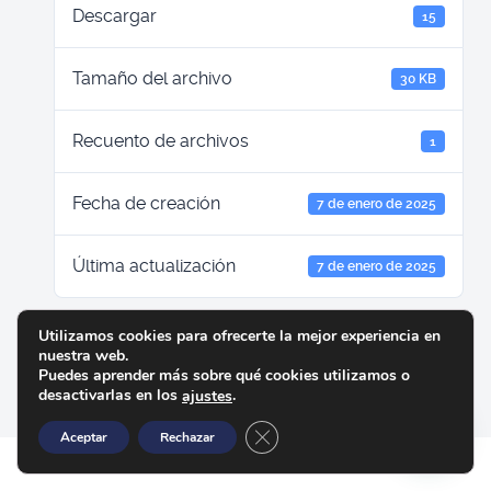
Descargar
15
Tamaño del archivo
30 KB
Recuento de archivos
1
Fecha de creación
7 de enero de 2025
Última actualización
7 de enero de 2025
ISTPET NEGATIVO
Utilizamos cookies para ofrecerte la mejor experiencia en
nuestra web.
Puedes aprender más sobre qué cookies utilizamos o
desactivarlas en los
.
ajustes
Cerrar el banner de cookies RGP
Aceptar
Rechazar